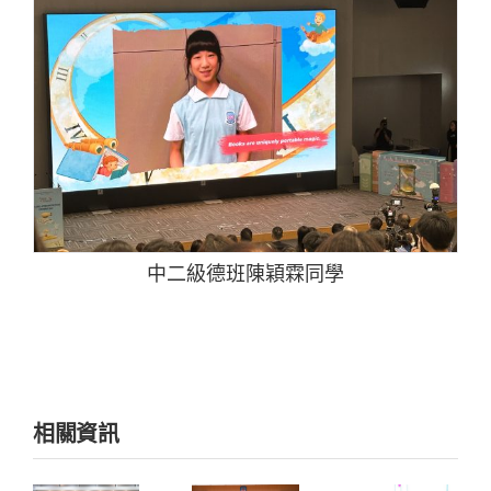
中二級德班陳穎霖同學
相關資訊