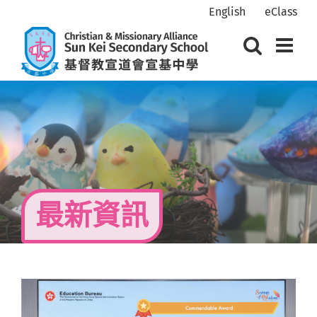
Skip
English
eClass
to
content
最新資訊
View
Larger