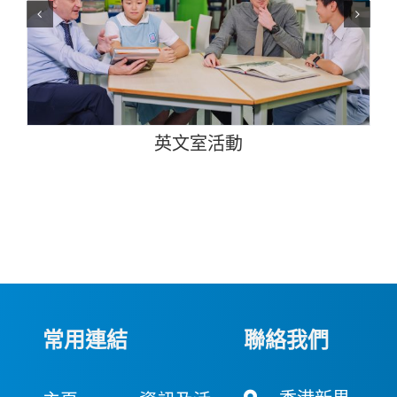
動
英文戲劇表演比賽
常用連結
聯絡我們