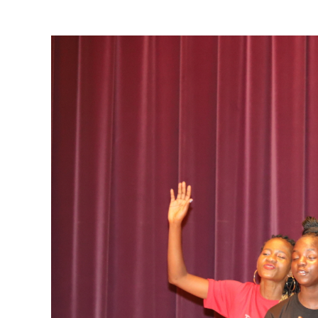
View
Larger
Image