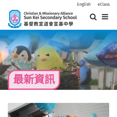
Skip
English
eClass
to
content
最新資訊
View
Larger