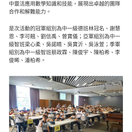
中靈活應用數學知識和技能，展現出卓越的團隊
合作和解難能力。
是次活動的冠軍組別為中一級德班林冠名、謝慧
恩、李可翹、劉信禹、曾寶儀；亞軍組別為中一
級智班梁心柔、吳諾睛、吳寶沂、吳泳萱；季軍
組別為中一級智班蔡政霖、陳俊宇、陳柏希、李
俊晞、潘柏希。