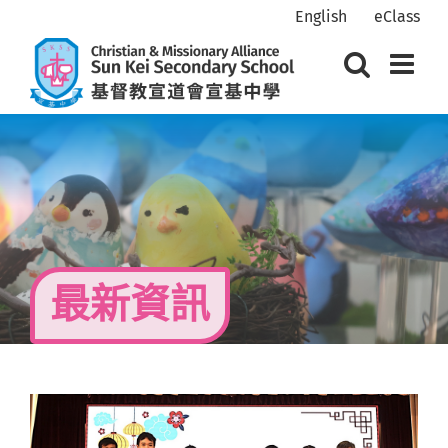
Skip
English
eClass
to
content
最新資訊
View
Larger