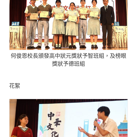
何俊恩校長頒發高中狀元獎狀予智班組，及榜眼
獎狀予德班組
花絮