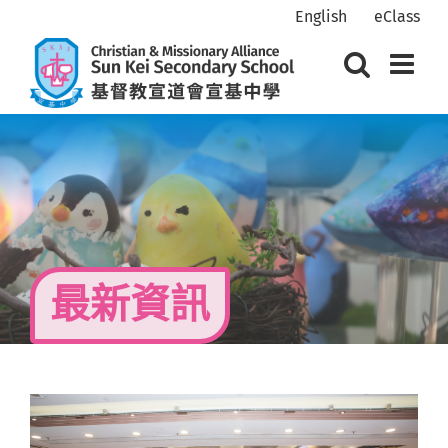
Skip
English
eClass
to
content
最新資訊
View
Larger