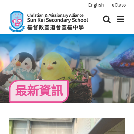
Skip
English
eClass
to
content
最新資訊
View
Larger