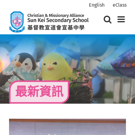
Skip
English
eClass
to
content
最新資訊
View
Larger