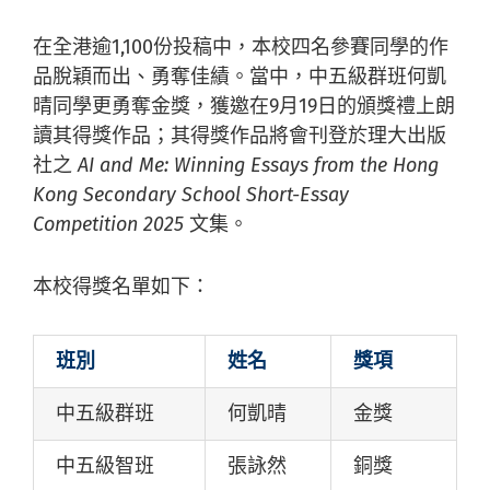
在全港逾1,100份投稿中，本校四名參賽同學的作
品脫穎而出、勇奪佳績。當中，中五級群班何凱
晴同學更勇奪金獎，獲邀在9月19日的頒獎禮上朗
讀其得獎作品；其得獎作品將會刊登於理大出版
社之
AI and Me: Winning Essays from the Hong
Kong Secondary School Short-Essay
Competition 2025
文集。
本校得獎名單如下：
班別
姓名
獎項
中五級群班
何凱晴
金獎
中五級智班
張詠然
銅獎