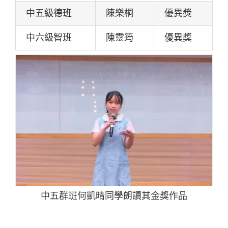
中五級德班
陳樂桐
優異獎
中六級智班
陳靈筠
優異獎
中五群班何凱晴同學朗讀其金獎作品