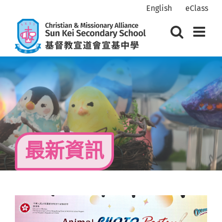
Skip
English
eClass
to
content
最新資訊
View
Larger