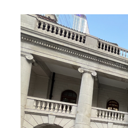
View
Larger
Image