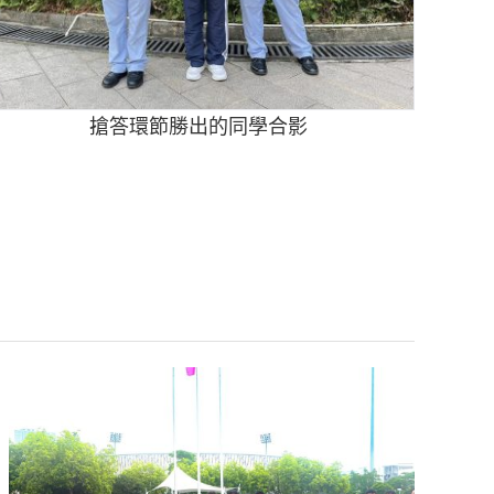
搶答環節勝出的同學合影
陳敬業