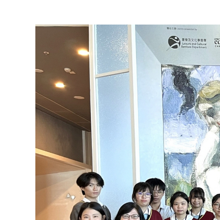
View
Larger
Image