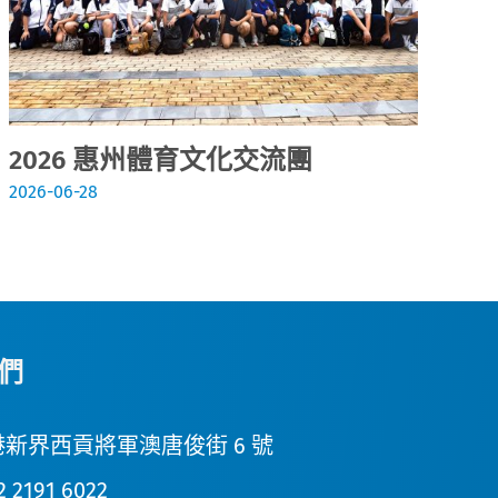
2026 惠州體育文化交流團
2
2026-06-28
202
們
新界西貢將軍澳唐俊街 6 號
2 2191 6022