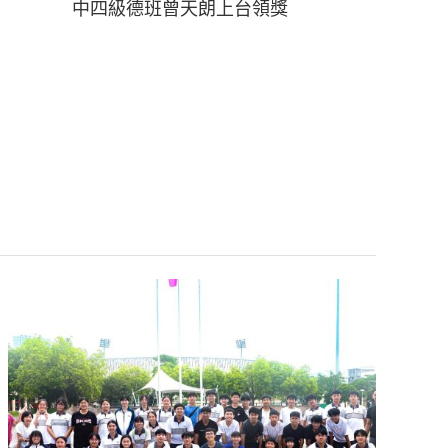
何俊
中四級德班曾天朗上台領獎
獎學