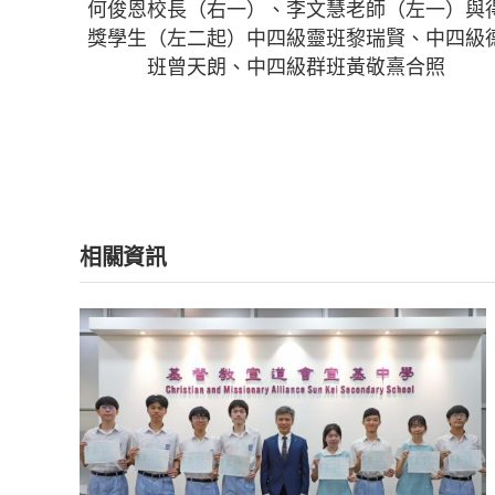
何俊恩校長（右一）、李文慧老師（左一）與
獎學生（左二起）中四級靈班黎瑞賢、中四級
班曾天朗、中四級群班黃敬熹合照
相關資訊