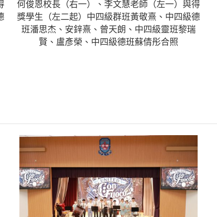
得
何俊恩校長（右一）、李文慧老師（左一）與得
德
獎學生（左二起）中四級群班黃敬熹、中四級德
班潘思杰、安鋅熹、曾天朗、中四級靈班黎瑞
賢、盧彥榮、中四級德班蘇倩彤合照