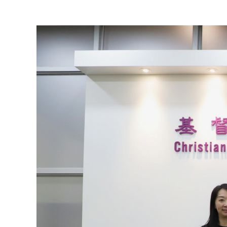
View
Larger
Image