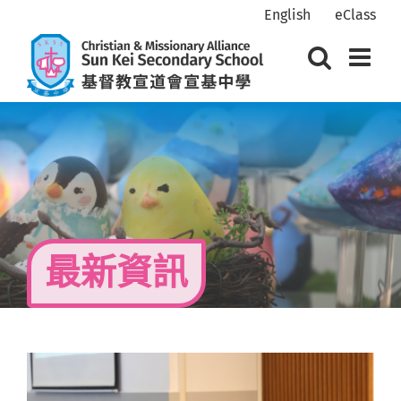
Skip
English
eClass
to
content
最新資訊
View
Larger