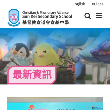
Skip
English
eClass
to
content
最新資訊
View
Larger