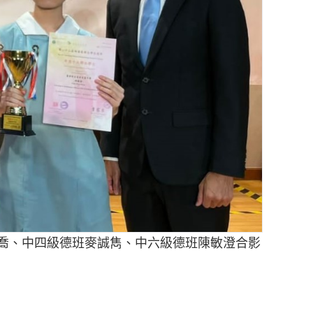
煒喬、中四級德班麥誠雋、中六級德班陳敏澄合影
廖智勇