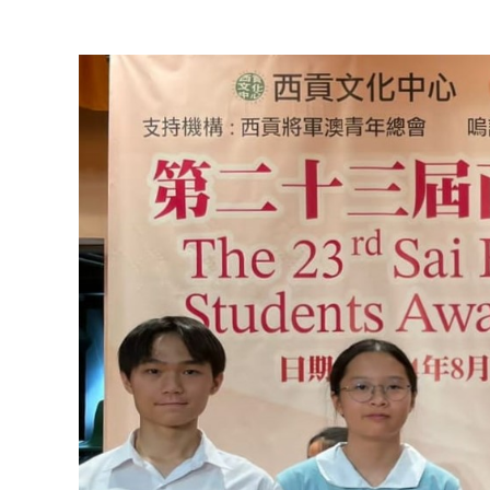
View
Larger
Image