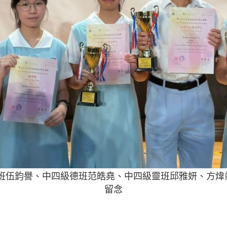
級智班伍鈞譽、中四級德班范皓堯、中四級靈班邱雅妍、方
留念