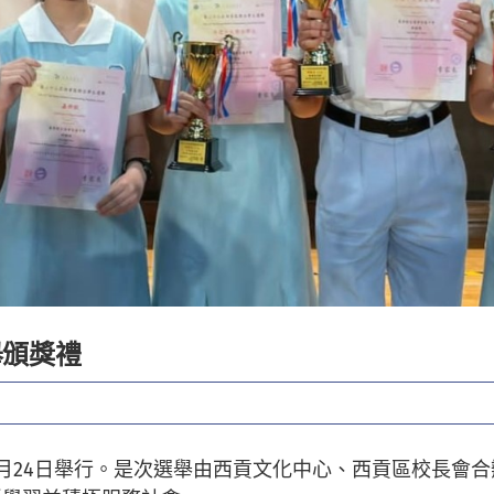
舉頒獎禮
月24日舉行。是次選舉由西貢文化中心、西貢區校長會