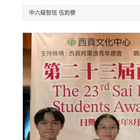
中六級智班 伍鈞譽