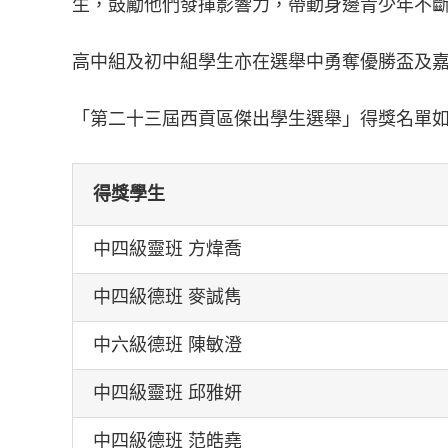
生，鼓勵他們發揮影響力，帶動身邊青少年不
高中組及初中組學生亦在選舉中勇奪優勝盃及
「第二十三屆西貢區傑出學生選舉」得獎名單
得獎學生
中四級靈班 方煒喬
中四級德班 麥誠雋
中六級德班 陳敏澄
中四級靈班 邱雅妍
中四級德班 范皓堯