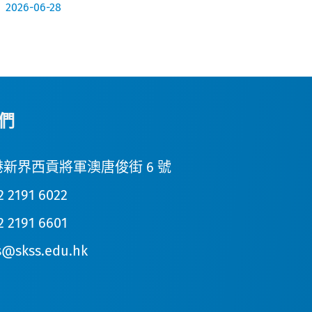
2026-06-28
202
們
新界西貢將軍澳唐俊街 6 號
2 2191 6022
2 2191 6601
s@skss.edu.hk