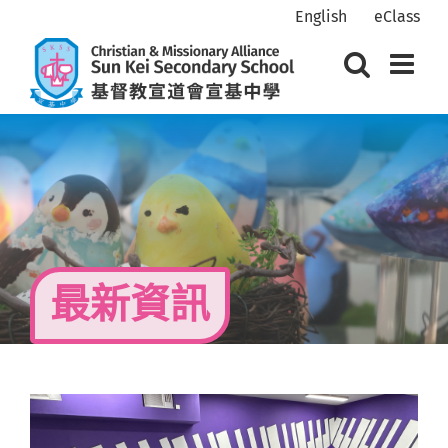
Skip
English
eClass
to
content
最新資訊
View
Larger