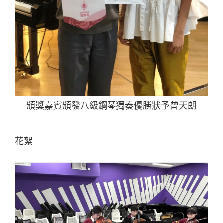
頒獎嘉賓頒發八級鋼琴獨奏優勝狀予曾天朗
花絮