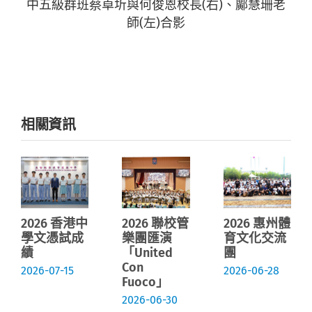
中五級群班蔡卓圻與何俊恩校長(右)、鄺慧珊老
師(左)合影
相關資訊
2026 香港中
2026 聯校管
2026 惠州體
學文憑試成
樂團匯演
育文化交流
績
「United
團
Con
2026-07-15
2026-06-28
Fuoco」
2026-06-30