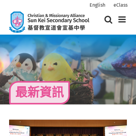
Skip
English
eClass
to
content
最新資訊
View
Larger