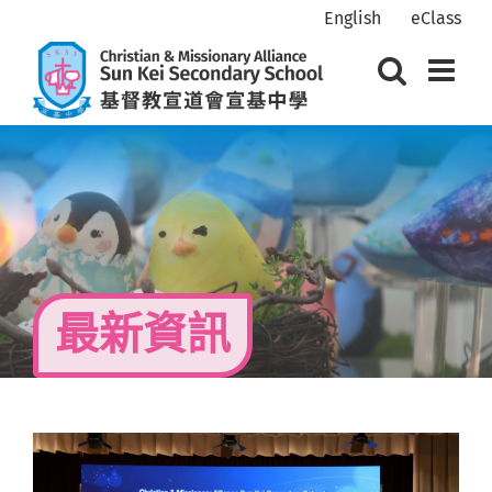
Skip
English
eClass
to
content
最新資訊
View
Larger