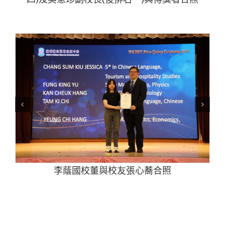
李蔭國校董與校友張心蕎合照