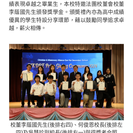
績表現卓越之畢業生，本校特邀法團校董會校董
李蔭國先生頒發獎學金。頒奬禮內亦為高中成績
優異的學生特設分享環節，藉以鼓勵同學追求卓
越，薪火相傳。
校董李蔭國先生(後排右四)、何俊恩校長(後排左
四)及吳慧珍副校長(後排右一)與得獎者合照