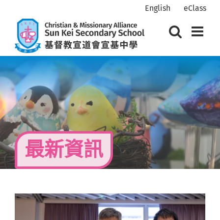
Skip
English
eClass
to
content
最新資訊
View
Larger