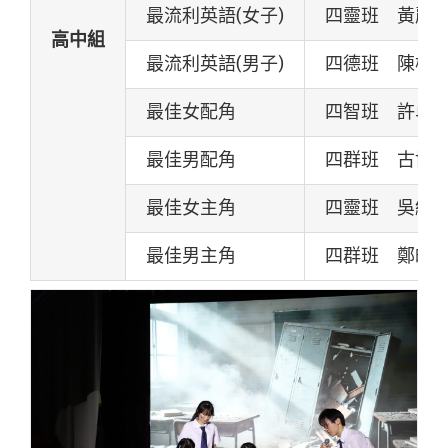
最流利英語(女子)
四靈班 黃麗
高中組
最流利英語(男子)
四德班 陳柏
最佳女配角
四智班 許卓
最佳男配角
四群班 古博
最佳女主角
四靈班 吳綽
最佳男主角
四群班 鄭皓