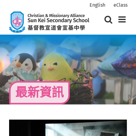
Skip
English
eClass
to
content
最新資訊
View
Larger