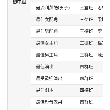
初中組
最流利英語(男子)
三靈班 潘柏
最佳女配角
三德班 梁麗
最佳男配角
三德班 李允
最佳女主角
三德班 楊家
最佳男主角
三群班 陳澄
最佳演出
四群班
最受歡迎演出
四群班
最佳劇本
四德班
最佳影音效果
四智班