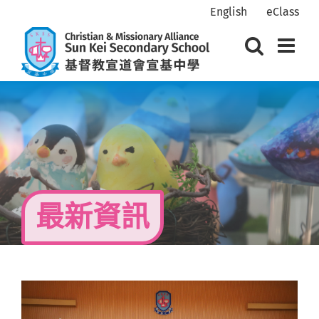
Skip
English
eClass
to
content
最新資訊
View
Larger