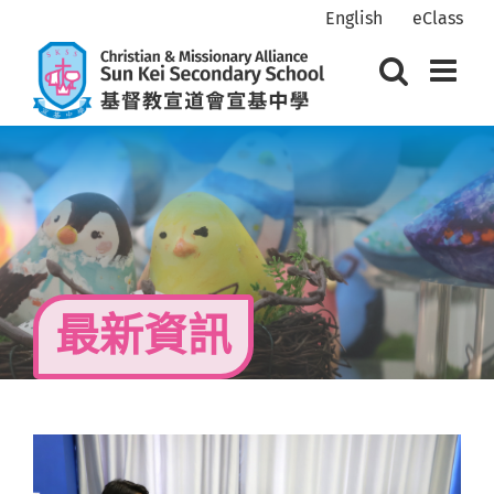
Skip
English
eClass
to
content
最新資訊
View
Larger