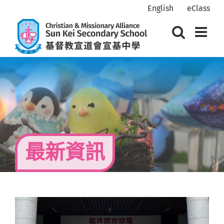
Skip
English
eClass
to
content
最新資訊
View
Larger