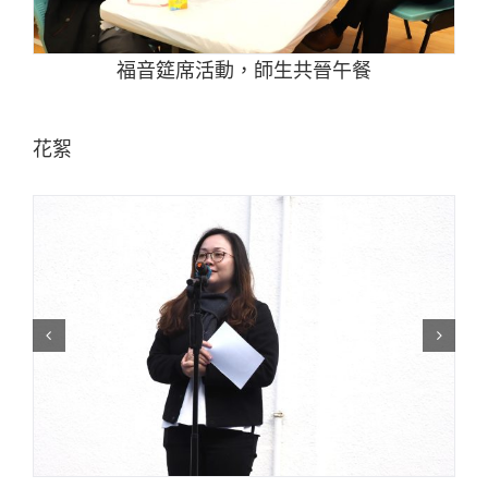
福音筵席活動，師生共晉午餐
花絮