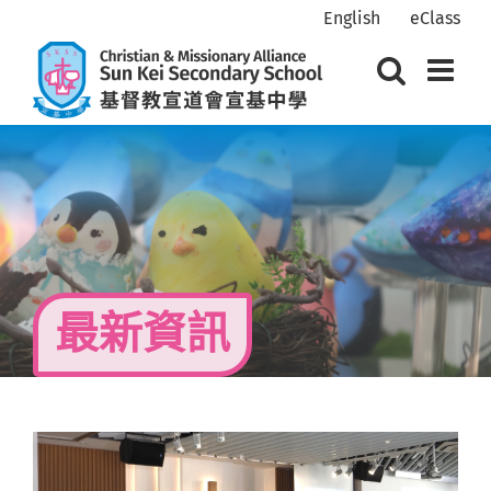
Skip
English
eClass
to
content
最新資訊
View
Larger