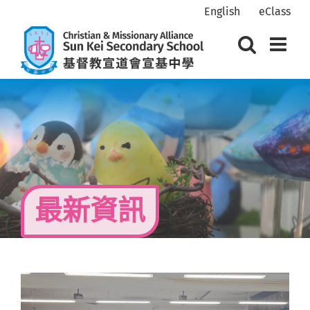
Skip
English
eClass
to
content
最新資訊
View
Larger